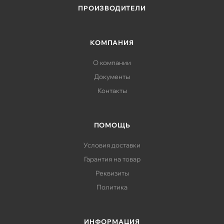
восстановления данных - с диска на диск (D2D),
ПРОИЗВОДИТЕЛИ
виртуальные ленточные системы
Системы централизованного наблюдения
КОМПАНИЯ
О компании
Документы
Контакты
ПОМОЩЬ
Условия доставки
Гарантия на товар
Реквизиты
Политика
ИНФОРМАЦИЯ