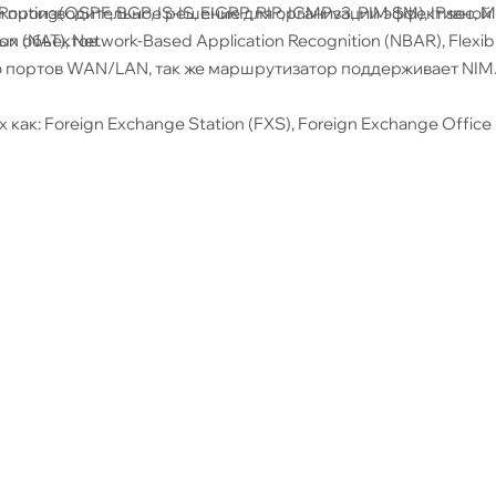
uting(OSPF, BGP, IS-IS, EIGRP, RIP, IGMPv3, PIM SM), IPsec, 
 и производительное решение для организации эффективной 
tion (NAT), Network-Based Application Recognition (NBAR), Flexi
ых объектов.
 портов WAN/LAN, так же маршрутизатор поддерживает NIM
ак: Foreign Exchange Station (FXS), Foreign Exchange Office 
можность установить M.2 NVMe на 600 ГБ или 2 ТБ
о 4.000.000)
о 4.000.000)
.000.000)