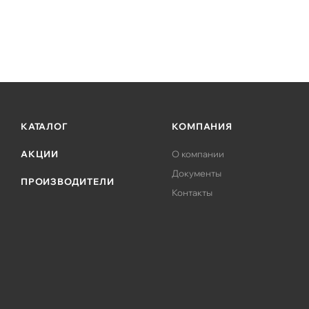
- Количество Firewall сессий: 512.000
- 2 блока питания, с функцией резервирования
- Форм-фактор: 1U
КАТАЛОГ
КОМПАНИЯ
АКЦИИ
О компании
Документы
ПРОИЗВОДИТЕЛИ
Контакты