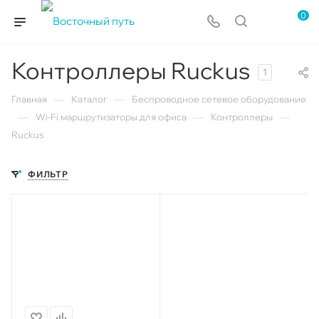
0
Контроллеры Ruckus
1
—
—
Главная
Каталог
Беспроводное сетевое оборудование
—
—
—
Wi-Fi маршрутизаторы для офиса
Контроллеры
Ruckus
ФИЛЬТР