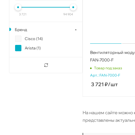
3 721
94 904
Бренд
Cisco (
14
)
Arista (
1
)
Вентиляторный модул
FAN-7000-F
Товар под заказ
Арт.:
FAN-7000-F
3 721
₽
/шт
На нашем сайте можно к
представлены актуальн