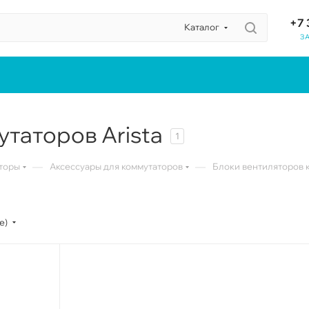
+7 
Каталог
З
таторов Arista
1
—
—
торы
Аксессуары для коммутаторов
Блоки вентиляторов 
е)