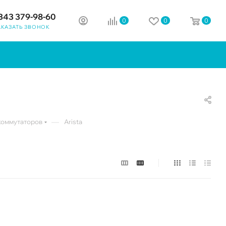
343 379-98-60
0
0
0
АКАЗАТЬ ЗВОНОК
—
коммутаторов
Arista