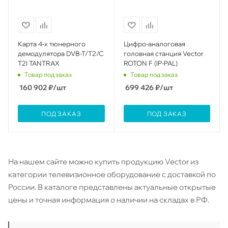
Карта 4-х тюнерного
Цифро-аналоговая
демодулятора DVB-T/T2/C
головная станция Vector
T2I TANTRAX
ROTON F (IP-PAL)
Товар под заказ
Товар под заказ
160 902
₽
/шт
699 426
₽
/шт
ПОД ЗАКАЗ
ПОД ЗАКАЗ
На нашем сайте можно купить продукцию Vector из
категории телевизионное оборудование с доставкой по
России. В каталоге представлены актуальные открытые
цены и точная информация о наличии на складах в РФ.