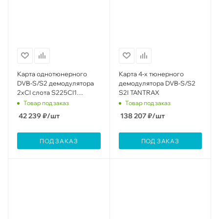
Карта однотюнерного
Карта 4-х тюнерного
DVB-S/S2 демодулятора
демодулятора DVB-S/S2
2xCI слота S225CI1
S2I TANTRAX
TANTRAX
Товар под заказ
Товар под заказ
42 239
₽
/шт
138 207
₽
/шт
ПОД ЗАКАЗ
ПОД ЗАКАЗ