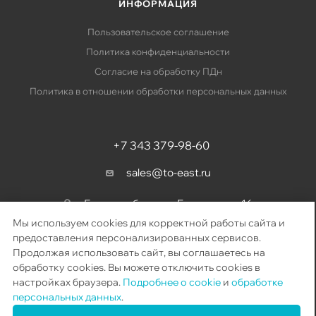
ИНФОРМАЦИЯ
Пользовательское соглашение
Политика конфиденциальности
Согласие на обработку ПДн
Политика в отношении обработки персональных данных
+7 343 379-98-60
sales@to-east.ru
Екатеринбург, ул. Барвинка, д. 16
Мы используем cookies для корректной работы сайта и
предоставления персонализированных сервисов.
Продолжая использовать сайт, вы соглашаетесь на
2026 © «Восточный путь» – поставка телекоммуникационного
обработку cookies. Вы можете отключить cookies в
оборудования.
настройках браузера.
Подробнее о cookie
и
обработке
персональных данных
.