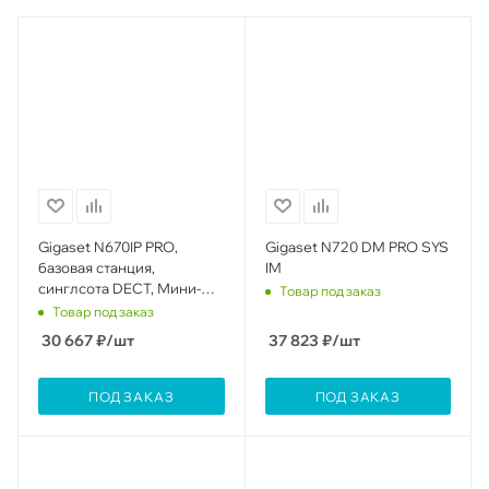
Gigaset N670IP PRO,
Gigaset N720 DM PRO SYS
базовая станция,
IM
синглсота DECT, Мини-
Товар под заказ
мультисота DECT (до 3 б/
Товар под заказ
с), до 20 трубок, POE
30 667
₽
/шт
37 823
₽
/шт
ПОД ЗАКАЗ
ПОД ЗАКАЗ