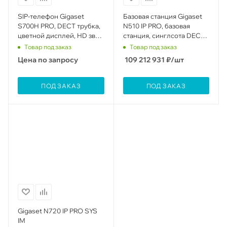
SIP-телефон Gigaset
Базовая станция Gigaset
S700H PRO, DECT трубка,
N510 IP PRO, базовая
цветной дисплей, HD звук,
станция, синглсота DECT,
IP40, виброоповещение
до 6 трубок и 6 репитеров
Товар под заказ
Товар под заказ
Цена по запросу
109 212 931
₽
/шт
ПОД ЗАКАЗ
ПОД ЗАКАЗ
Gigaset N720 IP PRO SYS
IM