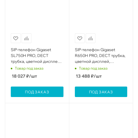
SIP-телефон Gigaset
SIP-телефон Gigaset
SL750H PRO, DECT
R650H PRO, DECT трубка,
трубка, цветной дисплей,
цветной дисплей,
HD звук, премиальный
фонарик, HD звук, IP65,
Товар под заказ
Товар под заказ
дизайн, Bluetooth,
виброоповещение
18 027
₽
/шт
13 488
₽
/шт
виброоповещение
ПОД ЗАКАЗ
ПОД ЗАКАЗ