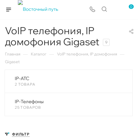
0
VoIP телефония, IP
домофония Gigaset
9
—
—
—
Главная
Каталог
VoIP телефония, IP домофония
Gigaset
IP-ATC
2 ТОВАРА
IP-Телефоны
25 ТОВАРОВ
ФИЛЬТР