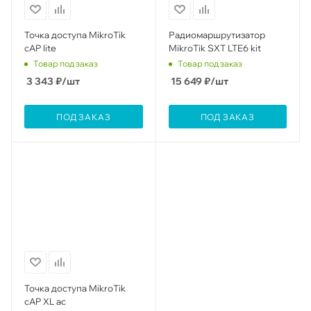
Точка доступа MikroTik
Радиомаршрутизатор
cAP lite
MikroTik SXT LTE6 kit
Товар под заказ
Товар под заказ
3 343
₽
/шт
15 649
₽
/шт
ПОД ЗАКАЗ
ПОД ЗАКАЗ
Точка доступа MikroTik
cAP XL ac