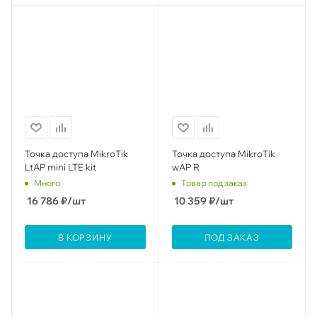
Точка доступа MikroTik
Точка доступа MikroTik
LtAP mini LTE kit
wAP R
Много
Товар под заказ
16 786
₽
/шт
10 359
₽
/шт
В КОРЗИНУ
ПОД ЗАКАЗ