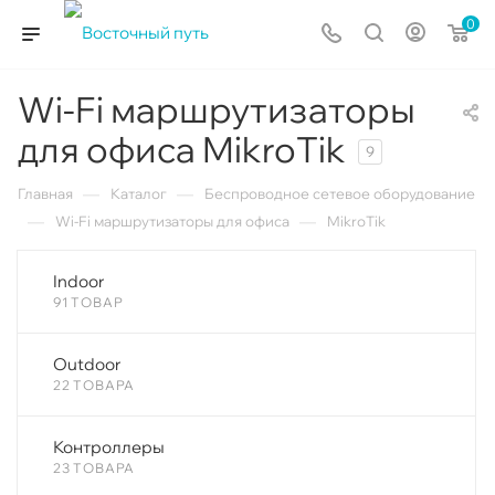
0
Wi-Fi маршрутизаторы
для офиса MikroTik
9
—
—
Главная
Каталог
Беспроводное сетевое оборудование
—
—
Wi-Fi маршрутизаторы для офиса
MikroTik
Indoor
91 ТОВАР
Outdoor
22 ТОВАРА
Контроллеры
23 ТОВАРА